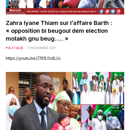
Zahra Iyane Thiam sur l’affaire Barth :
« opposition bi beugoul dem election
motakh gnu beug….. »
POLITIQUE
9 NOVEMBRE 2021
https://youtu.be/Z191LfzdLUc