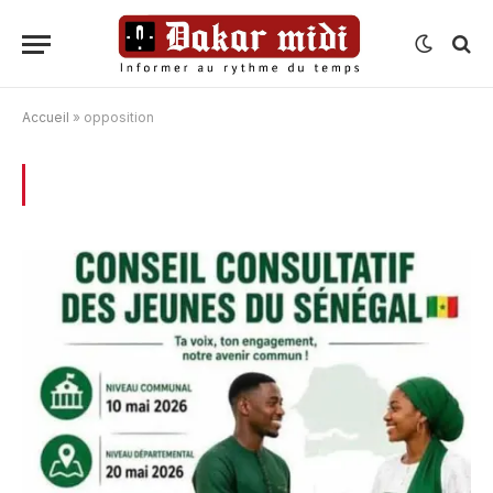
Accueil
»
opposition
BROWSING:
OPPOSITION