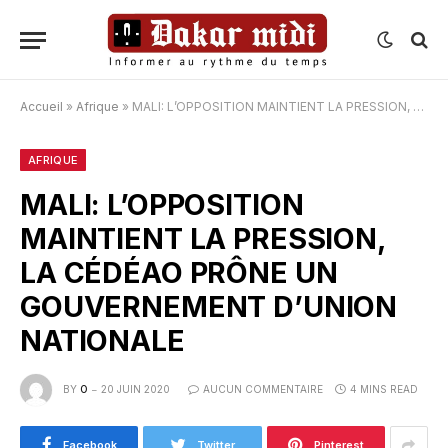
Accueil
»
Afrique
»
MALI: L’OPPOSITION MAINTIENT LA PRESSION, LA CÉDÉAO PRÔNE UN GOUVERNEMENT D’UNION NATIONALE
AFRIQUE
MALI: L’OPPOSITION
MAINTIENT LA PRESSION,
LA CÉDÉAO PRÔNE UN
GOUVERNEMENT D’UNION
NATIONALE
BY
O
20 JUIN 2020
AUCUN COMMENTAIRE
4 MINS READ
Facebook
Twitter
Pinterest