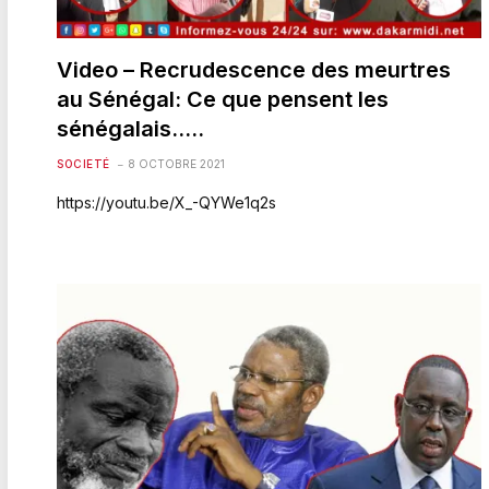
Video – Recrudescence des meurtres
au Sénégal: Ce que pensent les
sénégalais…..
SOCIETÉ
8 OCTOBRE 2021
https://youtu.be/X_-QYWe1q2s