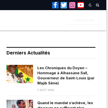
Facebook
Twitter
Instagram
YouTube
SUBSCRIBE
Derniers Actualités
Les Chroniques du Doyen –
Hommage à Alhassane Sall,
Gouverneur de Saint-Louis (par
Majib Sène)
7 AOÛT 2026
Quand le mandat s’achève, les
discours ne suffisent plus