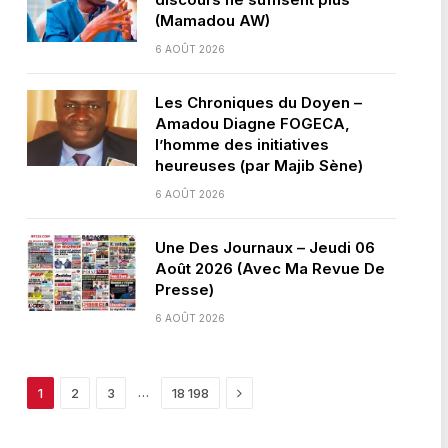
(Mamadou AW)
6 AOÛT 2026
Les Chroniques du Doyen –
Amadou Diagne FOGECA,
l’homme des initiatives
heureuses (par Majib Sène)
6 AOÛT 2026
Une Des Journaux – Jeudi 06
Août 2026 (Avec Ma Revue De
Presse)
6 AOÛT 2026
Next
…
1
2
3
18 198