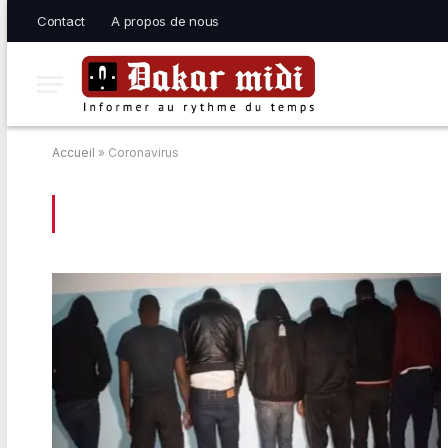
Contact
A propos de nous
Accueil
»
Coronavirus
BROWSING:
CORONAVIRUS