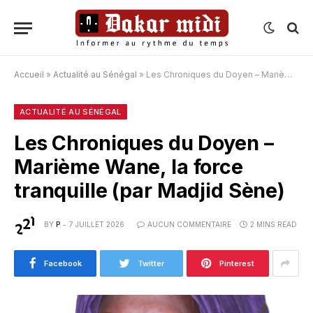
Accueil
»
Actualité au Sénégal
»
Les Chroniques du Doyen – Marième Wane, la force tranquille (par Madjid Sène)
ACTUALITÉ AU SÉNÉGAL
Les Chroniques du Doyen –
Marième Wane, la force
tranquille (par Madjid Sène)
BY
P
7 JUILLET 2026
AUCUN COMMENTAIRE
2 MINS READ
Facebook
Twitter
Pinterest