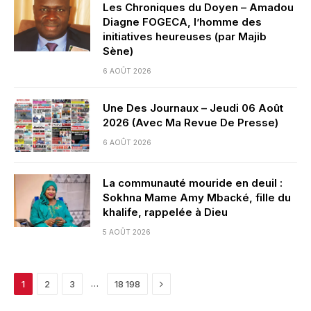
Les Chroniques du Doyen – Amadou
Diagne FOGECA, l’homme des
initiatives heureuses (par Majib
Sène)
6 AOÛT 2026
Une Des Journaux – Jeudi 06 Août
2026 (Avec Ma Revue De Presse)
6 AOÛT 2026
La communauté mouride en deuil :
Sokhna Mame Amy Mbacké, fille du
khalife, rappelée à Dieu
5 AOÛT 2026
Next
…
1
2
3
18 198