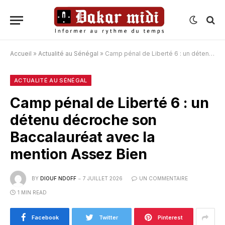
Accueil
»
Actualité au Sénégal
»
Camp pénal de Liberté 6 : un détenu décroche son Baccalauréat avec la mention Assez Bien
ACTUALITÉ AU SÉNÉGAL
Camp pénal de Liberté 6 : un
détenu décroche son
Baccalauréat avec la
mention Assez Bien
BY
DIOUF NDOFF
7 JUILLET 2026
UN COMMENTAIRE
1 MIN READ
Facebook
Twitter
Pinterest