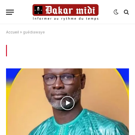
Accueil
»
guédiawaye
BROWSING:
GUÉDIAWAYE