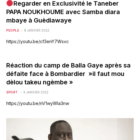
Regarder en Exclusivité le Taneber
PAPA NOUKHOUME avec Samba diara
mbaye à Guèdiawaye
PEOPLE
8 JANVIER 2022
https://youtu.be/cf3enY7Wsvc
Réaction du camp de Balla Gaye après sa
défaite face à Bombardier »il faut mou
dèlou takeu ngèmbe »
SPORT
4 JANVIER 2022
https://youtu.be/nV1wyWla3nw