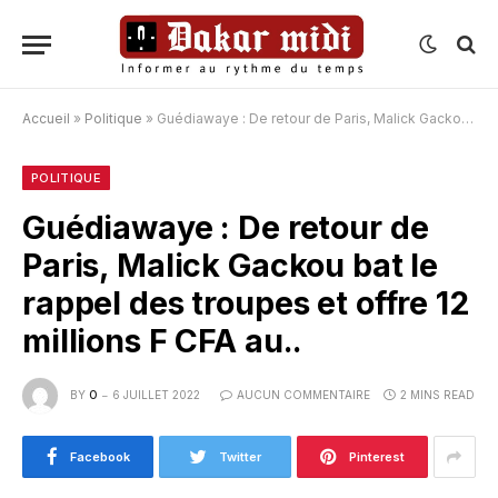
Accueil
»
Politique
»
Guédiawaye : De retour de Paris, Malick Gackou bat le rappel des troupes et offre 12 millions F CFA au..
POLITIQUE
Guédiawaye : De retour de
Paris, Malick Gackou bat le
rappel des troupes et offre 12
millions F CFA au..
BY
O
6 JUILLET 2022
AUCUN COMMENTAIRE
2 MINS READ
Facebook
Twitter
Pinterest