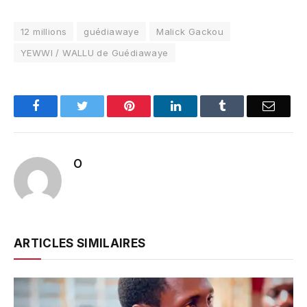
12 millions
guédiawaye
Malick Gackou
YEWWI / WALLU de Guédiawaye
Facebook
Twitter
Pinterest
LinkedIn
Tumblr
Email
O
ARTICLES SIMILAIRES