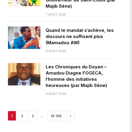
Majib Sène)
7 AOÛT 2026
Quand le mandat s’achève, les
discours ne suffisent plus
(Mamadou AW)
6 AOÛT 2026
Les Chroniques du Doyen –
Amadou Diagne FOGECA,
l’homme des initiatives
heureuses (par Majib Sène)
6 AOÛT 2026
Next
…
1
2
3
18 199