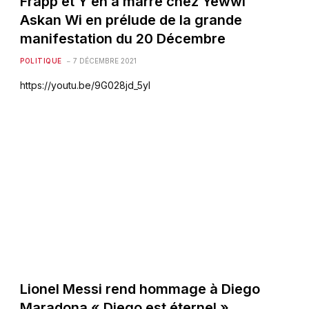
Frapp et Y’en à marre chez Yewwi
Askan Wi en prélude de la grande
manifestation du 20 Décembre
POLITIQUE
7 DÉCEMBRE 2021
https://youtu.be/9G028jd_5yI
Lionel Messi rend hommage à Diego
Maradona « Diego est éternel »