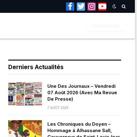
Facebook
Twitter
Instagram
YouTube
SUBSCRIBE
Derniers Actualités
Une Des Journaux – Vendredi
07 Août 2026 (Avec Ma Revue
De Presse)
7 AOÛT 2026
Les Chroniques du Doyen –
Hommage à Alhassane Sall,
Gouverneur de Saint-Louis (par