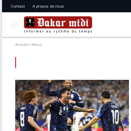
Contact
A propos de nous
Accueil
»
Messi
BROWSING:
MESSI