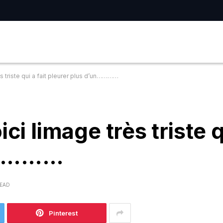
ès triste qui a fait pleurer plus d’un…………
ci limage très triste qu
un…………
READ
Pinterest