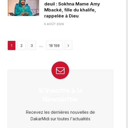
deuil : Sokhna Mame Amy
Mbacké, fille du khalife,
rappelée à Dieu
5 AOÛT 2026
Next
…
1
2
3
18 198
S'inscrire à la
Newsletter
Recevez les dernières nouvelles de
DakarMidi sur toutes l'actualités