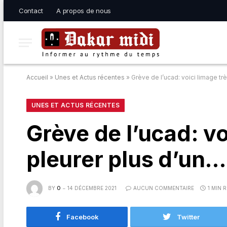
Contact
A propos de nous
Accueil
»
Unes et Actus récentes
»
Grève de l’ucad: voici limage tr
UNES ET ACTUS RÉCENTES
Grève de l’ucad: voi
pleurer plus d’
BY
O
14 DÉCEMBRE 2021
AUCUN COMMENTAIRE
1 MIN 
Facebook
Twitter