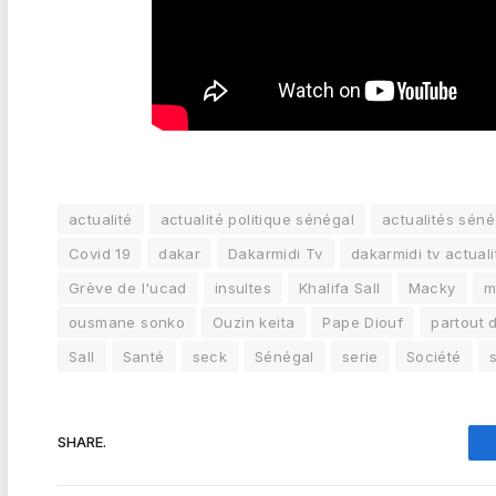
actualité
actualité politique sénégal
actualités séné
Covid 19
dakar
Dakarmidi Tv
dakarmidi tv actuali
Grève de l'ucad
insultes
Khalifa Sall
Macky
m
ousmane sonko
Ouzin keita
Pape Diouf
partout 
Sall
Santé
seck
Sénégal
serie
Société
SHARE.