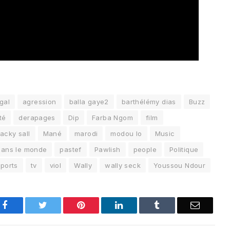
gal
agression
balla gaye2
barthélémy dias
Buzz
té
derapages
Dip
Farba Ngom
film
acky sall
Mané
marodi
modou lo
Music
dans le monde
pastef
Pawlish
people
Politique
sports
tv
viol
Wally
wally seck
Youssou Ndour
Facebook
Twitter
Pinterest
LinkedIn
Tumblr
Email