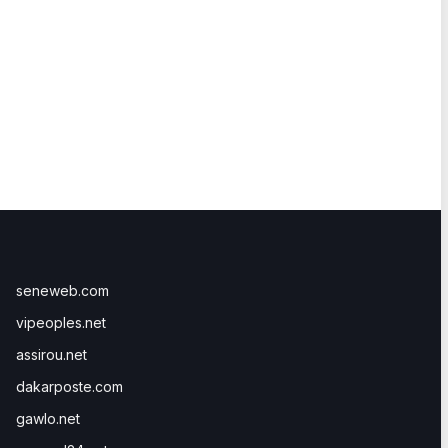
seneweb.com
vipeoples.net
assirou.net
dakarposte.com
gawlo.net