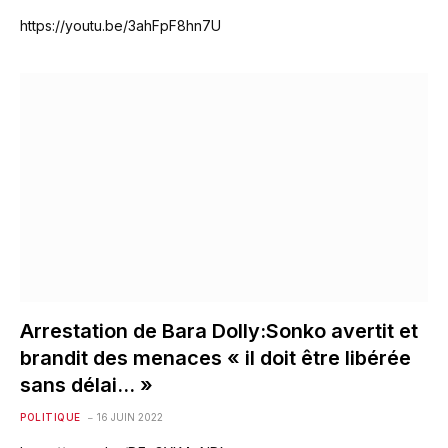
https://youtu.be/3ahFpF8hn7U
Arrestation de Bara Dolly:Sonko avertit et
brandit des menaces « il doit être libérée
sans délai… »
POLITIQUE
16 JUIN 2022