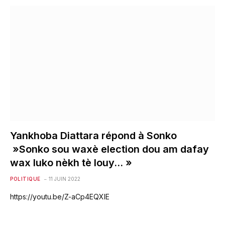
Yankhoba Diattara répond à Sonko
»Sonko sou waxè election dou am dafay
wax luko nèkh tè louy… »
POLITIQUE
11 JUIN 2022
https://youtu.be/Z-aCp4EQXIE