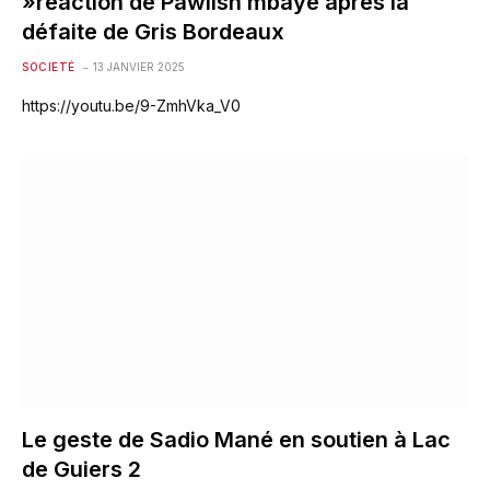
»réaction de Pawlish mbaye après la
défaite de Gris Bordeaux
SOCIETÉ
13 JANVIER 2025
https://youtu.be/9-ZmhVka_V0
Le geste de Sadio Mané en soutien à Lac
de Guiers 2