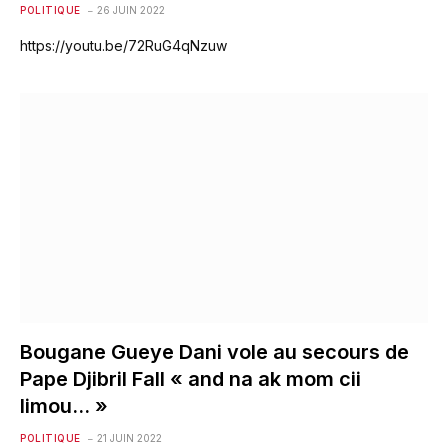
POLITIQUE
26 JUIN 2022
https://youtu.be/72RuG4qNzuw
Bougane Gueye Dani vole au secours de
Pape Djibril Fall « and na ak mom cii
limou… »
POLITIQUE
21 JUIN 2022