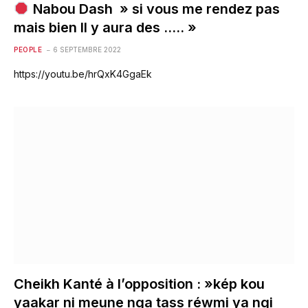
Nabou Dash » si vous me rendez pas
mais bien Il y aura des ….. »
PEOPLE
6 SEPTEMBRE 2022
https://youtu.be/hrQxK4GgaEk
Cheikh Kanté à l’opposition : »kép kou
yaakar ni meune nga tass réwmi ya ngi