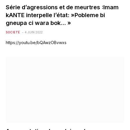
Série d’agressions et de meurtres :Imam
kANTE interpelle l’état: »Pobleme bi
gneupa ci wara bok… »
SOCIETÉ
4 JUIN 2022
https://youtu.be/bQAwzOBvwxs