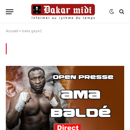
Accueil
»
balla gaye2
BROWSING:
BALLA GAYE2