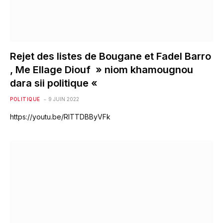
Rejet des listes de Bougane et Fadel Barro
, Me Ellage Diouf » niom khamougnou
dara sii politique «
POLITIQUE
9 JUIN 2022
https://youtu.be/RlTTDBByVFk