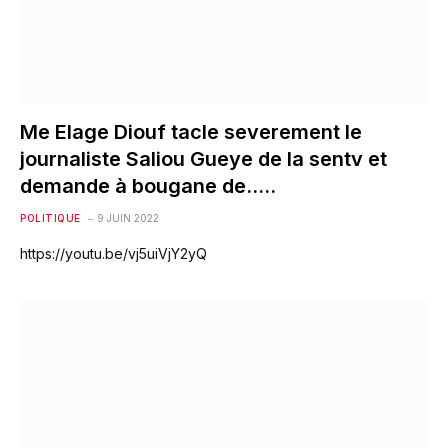
Me Elage Diouf tacle severement le
journaliste Saliou Gueye de la sentv et
demande à bougane de…..
POLITIQUE
9 JUIN 2022
https://youtu.be/vj5uiVjY2yQ