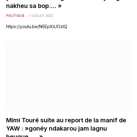
nakheu sa bop…. »
POLITIQUE
1 JUILLET 2022
https://youtu.be/N5EpXiUOztQ
Mimi Touré suite au report de la manif de
YAW : »gonéy ndakarou jam lagnu
beugue….. »