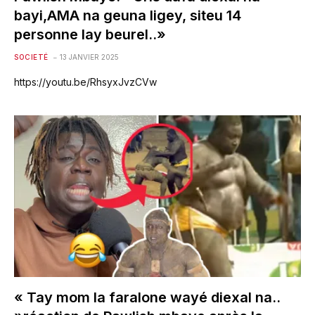
bayi,AMA na geuna ligey, siteu 14
personne lay beurel..»
SOCIETÉ
13 JANVIER 2025
https://youtu.be/RhsyxJvzCVw
« Tay mom la faralone wayé diexal na..