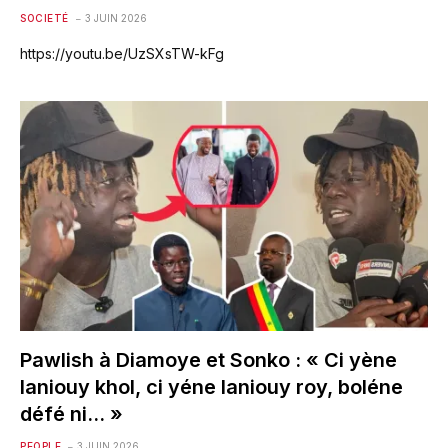
SOCIETÉ
3 JUIN 2026
https://youtu.be/UzSXsTW-kFg
Pawlish à Diamoye et Sonko : « Ci yène
laniouy khol, ci yéne laniouy roy, boléne
défé ni… »
PEOPLE
3 JUIN 2026