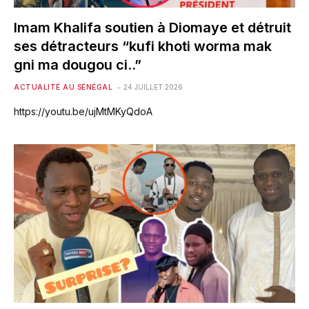
Imam Khalifa soutien à Diomaye et détruit
ses détracteurs “kufi khoti worma mak
gni ma dougou ci..”
ACTUALITÉ AU SÉNÉGAL
24 JUILLET 2026
https://youtu.be/ujMtMKyQdoA