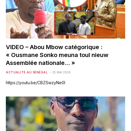
VIDEO – Abou Mbow catégorique :
« Ousmane Sonko meuna toul nieuw
Assemblée nationale… »
ACTUALITÉ AU SÉNÉGAL
25 MAI 2026
https://youtu.be/CBZSwzyNe0I