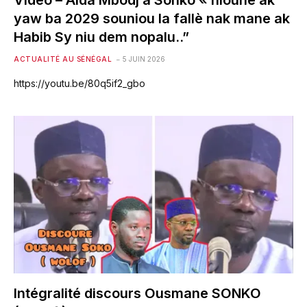
Video – Aida Mbodj a Sonko « nioune ak
yaw ba 2029 souniou la fallè nak mane ak
Habib Sy niu dem nopalu..”
ACTUALITÉ AU SÉNÉGAL
5 JUIN 2026
https://youtu.be/80q5if2_gbo
Intégralité discours Ousmane SONKO