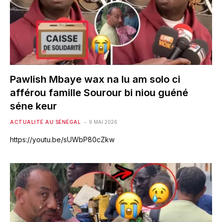
Pawlish Mbaye wax na lu am solo ci
afférou famille Sourour bi niou guéné
séne keur
ACTUALITÉ AU SÉNÉGAL
9 MAI 2026
https://youtu.be/sUWbP80cZkw