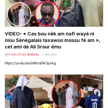
VIDEO- « Cas bou nék am nafi wayé ni
niou Sénégalais taxawoo mossu fé am »,
cet ami de Ali Srour ému
ACTUALITÉ AU SÉNÉGAL
7 MAI 2026
https://youtu.be/mWoqHkOpxkg