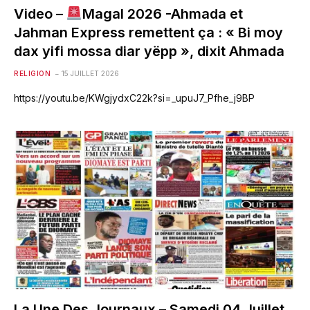
Video –
Magal 2026 -Ahmada et
Jahman Express remettent ça : « Bi moy
dax yifi mossa diar yëpp », dixit Ahmada
RELIGION
15 JUILLET 2026
https://youtu.be/KWgjydxC22k?si=_upuJ7_Pfhe_j9BP
La Une Des Journaux – Samedi 04 Juillet