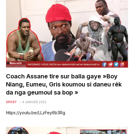
Coach Assane tire sur balla gaye »Boy
Niang, Eumeu, Gris koumou si daneu rék
da nga geumoul sa bop »
SPORT
4 JANVIER 2022
https://youtu.be/LLzFey6b3Rg