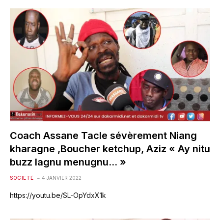
Coach Assane Tacle sévèrement Niang
kharagne ,Boucher ketchup, Aziz « Ay nitu
buzz lagnu menugnu… »
SOCIETÉ
4 JANVIER 2022
https://youtu.be/SL-OpYdxX1k