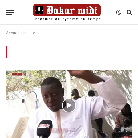
Accueil
»
insultes
BROWSING:
INSULTES