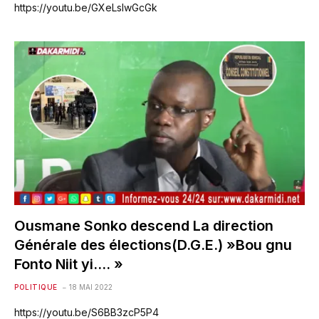
https://youtu.be/GXeLslwGcGk
Ousmane Sonko descend La direction
Générale des élections(D.G.E.) »Bou gnu
Fonto Niit yi…. »
POLITIQUE
18 MAI 2022
https://youtu.be/S6BB3zcP5P4