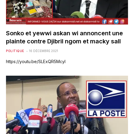
Sonko et yewwi askan wi annoncent une
plainte contre Djibril ngom et macky sall
POLITIQUE
16 DÉCEMBRE 2021
https://youtu.be/SLExQR5McyI