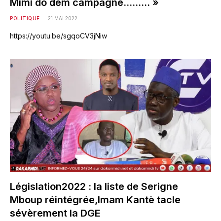
Mimi do dém campagne……… »
POLITIQUE
21 MAI 2022
https://youtu.be/sgqoCV3jNiw
Législation2022 : la liste de Serigne
Mboup réintégrée,Imam Kantè tacle
sévèrement la DGE