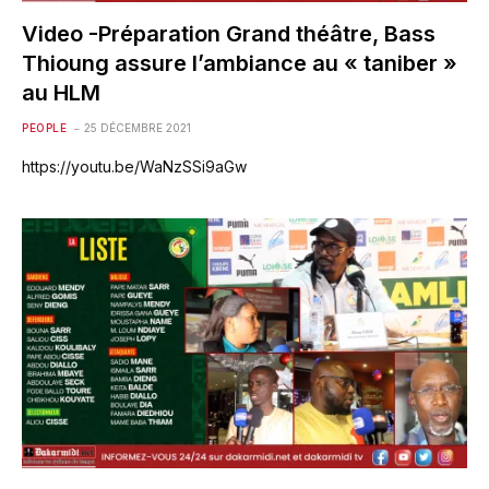
Video -Préparation Grand théâtre, Bass
Thioung assure l’ambiance au « taniber »
au HLM
PEOPLE
25 DÉCEMBRE 2021
https://youtu.be/WaNzSSi9aGw