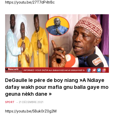
https://youtu.be/27T7dP4trBc
DeGaulle le pére de boy niang »A Ndiaye
dafay wakh pour mafia gnu balla gaye mo
geuna nèkh dane »
SPORT
21 DÉCEMBRE 2021
https://youtu.be/5Buk0rZ0g2M