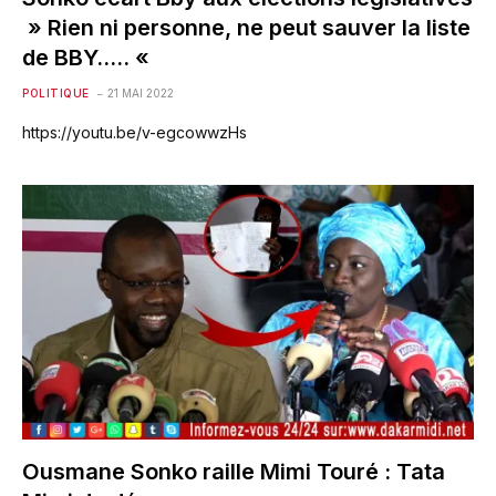
» Rien ni personne, ne peut sauver la liste
de BBY….. «
POLITIQUE
21 MAI 2022
https://youtu.be/v-egcowwzHs
Ousmane Sonko raille Mimi Touré : Tata