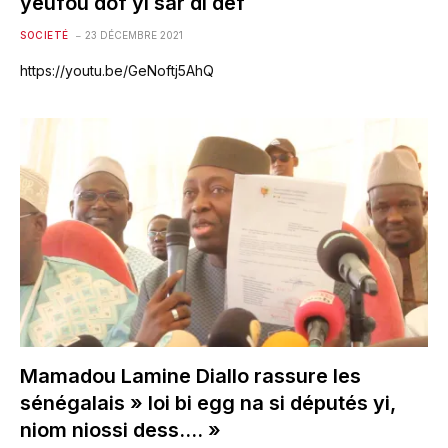
yeufou dof yi sar di def
SOCIETÉ
23 DÉCEMBRE 2021
https://youtu.be/GeNoftj5AhQ
Mamadou Lamine Diallo rassure les
sénégalais » loi bi egg na si députés yi,
niom niossi dess…. »