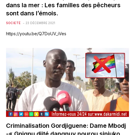
dans la mer : Les familles des pêcheurs
sont dans l’émois.
SOCIETÉ
23 DÉCEMBRE 2021
https://youtu.be/Q7DoUV_iVes
Criminalisation Gordjiguene: Dame Mbodj
-« Gnignu djité dangnuy nourou siniuko