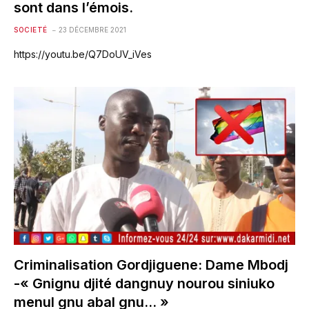
sont dans l’émois.
SOCIETÉ
23 DÉCEMBRE 2021
https://youtu.be/Q7DoUV_iVes
Criminalisation Gordjiguene: Dame Mbodj
-« Gnignu djité dangnuy nourou siniuko
menul gnu abal gnu… »