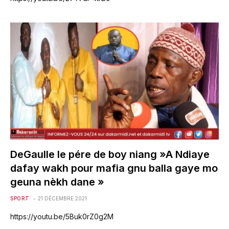
DeGaulle le pére de boy niang »A Ndiaye
dafay wakh pour mafia gnu balla gaye mo
geuna nèkh dane »
SPORT
21 DÉCEMBRE 2021
https://youtu.be/5Buk0rZ0g2M