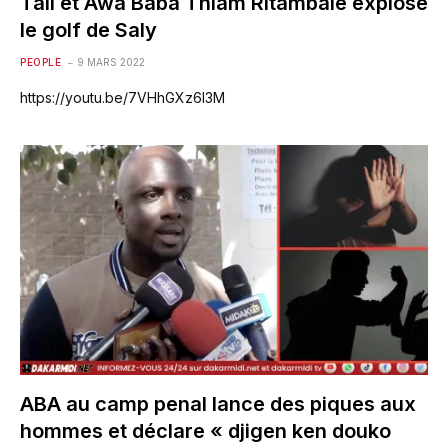
Tall et Awa Baba Thiam Ritambalé explose
le golf de Saly
PEOPLE
9 MARS 2022
https://youtu.be/7VHhGXz6I3M
ABA au camp penal lance des piques aux
hommes et déclare « djigen ken douko