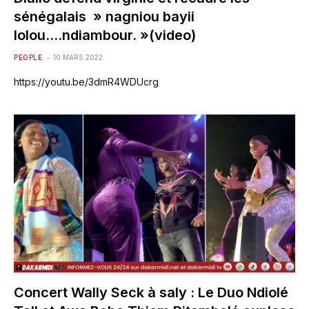
sénégalais » nagniou bayii
lolou….ndiambour. »(video)
PEOPLE
10 MARS 2022
https://youtu.be/3dmR4WDUcrg
Concert Wally Seck à saly : Le Duo Ndiolé