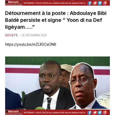
Détournement à la poste : Abdoulaye Bibi
Baldè persiste et signe ” Yoon di na Def
ligèyam…..”
SOCIETÉ
16 DÉCEMBRE 2021
https://youtu.be/mZLllGCaON8