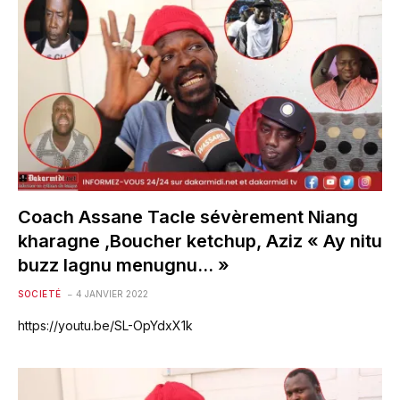
Coach Assane Tacle sévèrement Niang
kharagne ,Boucher ketchup, Aziz « Ay nitu
buzz lagnu menugnu… »
SOCIETÉ
4 JANVIER 2022
https://youtu.be/SL-OpYdxX1k