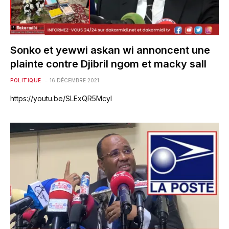
Sonko et yewwi askan wi annoncent une
plainte contre Djibril ngom et macky sall
POLITIQUE
16 DÉCEMBRE 2021
https://youtu.be/SLExQR5McyI