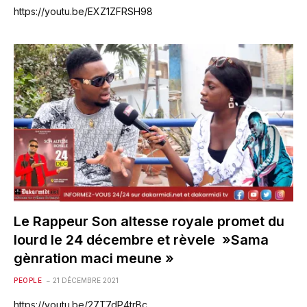
https://youtu.be/EXZ1ZFRSH98
Le Rappeur Son altesse royale promet du
lourd le 24 décembre et rèvele »Sama
gènration maci meune »
PEOPLE
21 DÉCEMBRE 2021
https://youtu.be/27T7dP4trBc