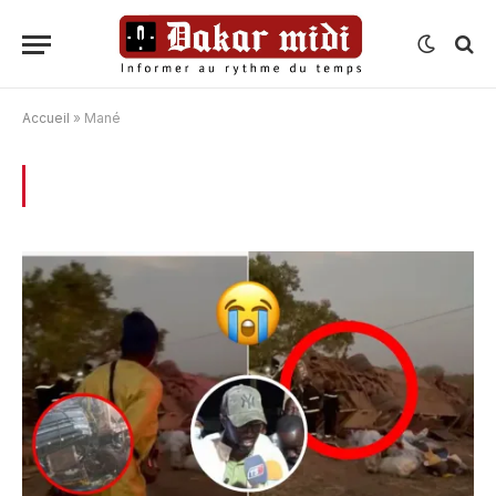
Accueil
»
Mané
BROWSING:
MANÉ