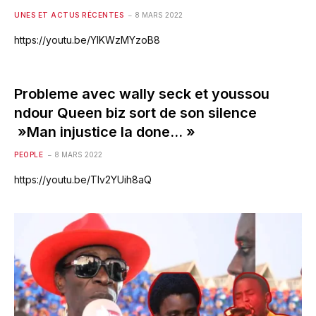
UNES ET ACTUS RÉCENTES
8 MARS 2022
https://youtu.be/YlKWzMYzoB8
Probleme avec wally seck et youssou
ndour Queen biz sort de son silence
»Man injustice la done… »
PEOPLE
8 MARS 2022
https://youtu.be/TIv2YUih8aQ