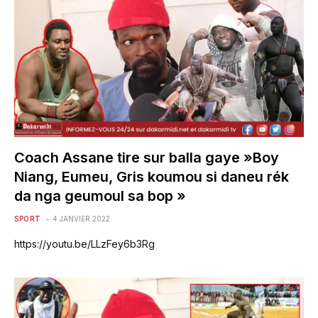
Coach Assane tire sur balla gaye »Boy
Niang, Eumeu, Gris koumou si daneu rék
da nga geumoul sa bop »
SPORT
4 JANVIER 2022
https://youtu.be/LLzFey6b3Rg