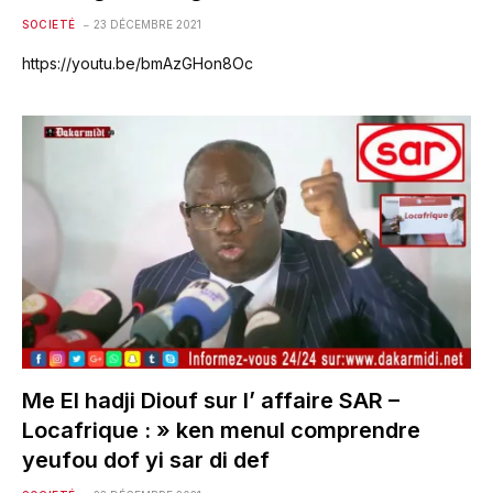
SOCIETÉ
23 DÉCEMBRE 2021
https://youtu.be/bmAzGHon8Oc
Me El hadji Diouf sur l’ affaire SAR –
Locafrique : » ken menul comprendre
yeufou dof yi sar di def