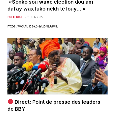
»Sonko sou waxè election dou am
dafay wax luko nèkh tè louy… »
POLITIQUE
11 JUIN 2022
https://youtu.be/Z-aCp4EQXIE
Direct: Point de presse des leaders
de BBY