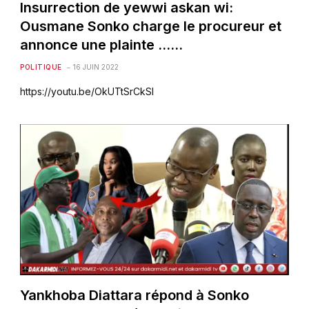
Insurrection de yewwi askan wi:
Ousmane Sonko charge le procureur et
annonce une plainte ……
POLITIQUE
16 JUIN 2022
https://youtu.be/OkUTtSrCkSI
Yankhoba Diattara répond à Sonko