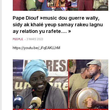
Pape Diouf »music dou guerre wally,
sidy ak khalé yeup samay rakeu lagnu
ay relation yu rafete…. »
PEOPLE
3 MARS 2023
https://youtu.be/_iFqEAKLLhM