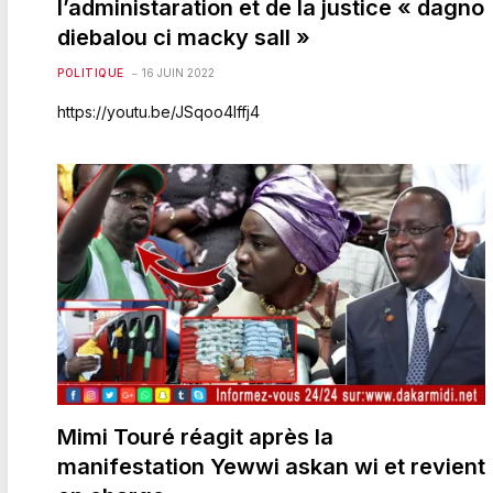
l’administaration et de la justice « dagno
diebalou ci macky sall »
POLITIQUE
16 JUIN 2022
https://youtu.be/JSqoo4Iffj4
Mimi Touré réagit après la
manifestation Yewwi askan wi et revient