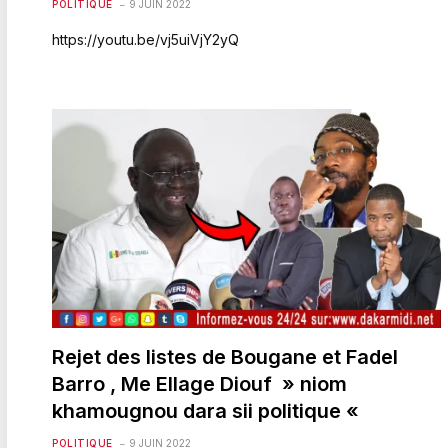
POLITIQUE
9 JUIN 2022
https://youtu.be/vj5uiVjY2yQ
Rejet des listes de Bougane et Fadel
Barro , Me Ellage Diouf » niom
khamougnou dara sii politique «
POLITIQUE
9 JUIN 2022