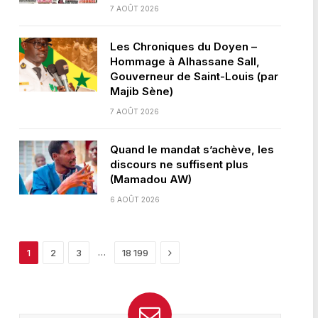
7 AOÛT 2026
Les Chroniques du Doyen –
Hommage à Alhassane Sall,
Gouverneur de Saint-Louis (par
Majib Sène)
7 AOÛT 2026
Quand le mandat s’achève, les
discours ne suffisent plus
(Mamadou AW)
6 AOÛT 2026
Next
…
1
2
3
18 199