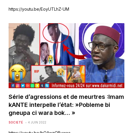
https://youtu.be/EoyUTLhZ-UM
Série d’agressions et de meurtres :Imam
kANTE interpelle l’état: »Pobleme bi
gneupa ci wara bok… »
SOCIETÉ
4 JUIN 2022
https://youtu.be/bQAwzOBvwxs