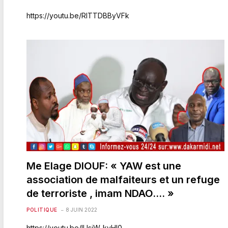
https://youtu.be/RlTTDBByVFk
Me Elage DIOUF: « YAW est une
association de malfaiteurs et un refuge
de terroriste , imam NDAO…. »
POLITIQUE
8 JUIN 2022
https://youtu.be/IUsiW-kvHl0