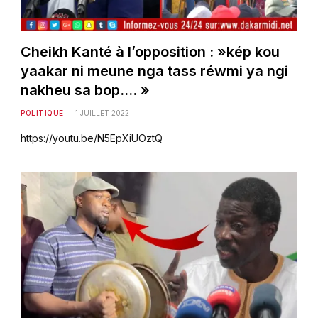
Cheikh Kanté à l’opposition : »kép kou
yaakar ni meune nga tass réwmi ya ngi
nakheu sa bop…. »
POLITIQUE
1 JUILLET 2022
https://youtu.be/N5EpXiUOztQ