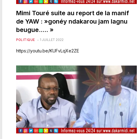
Mimi Touré suite au report de la manif
de YAW : »gonéy ndakarou jam lagnu
beugue….. »
POLITIQUE
1 JUILLET 2022
https://youtu.be/KUFvLqXe2ZE