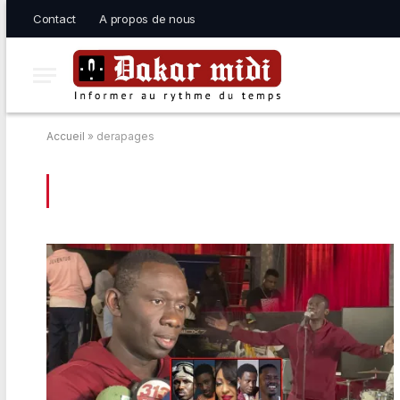
Contact
A propos de nous
Accueil
»
derapages
BROWSING:
DERAPAGES