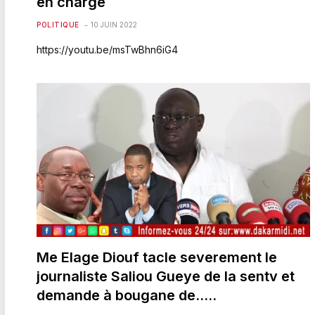
en charge
POLITIQUE
10 JUIN 2022
https://youtu.be/msTwBhn6iG4
Me Elage Diouf tacle severement le
journaliste Saliou Gueye de la sentv et
demande à bougane de…..