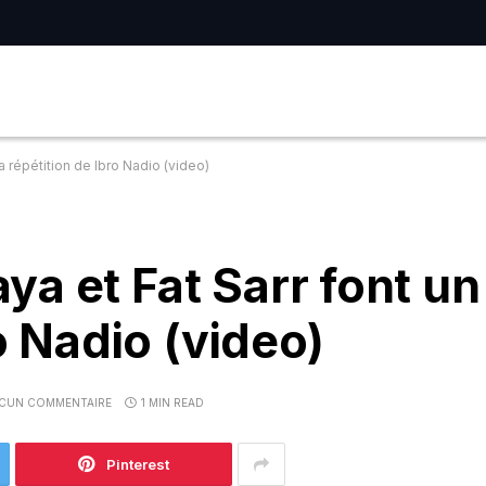
a répétition de Ibro Nadio (video)
a et Fat Sarr font un 
ro Nadio (video)
CUN COMMENTAIRE
1 MIN READ
Pinterest