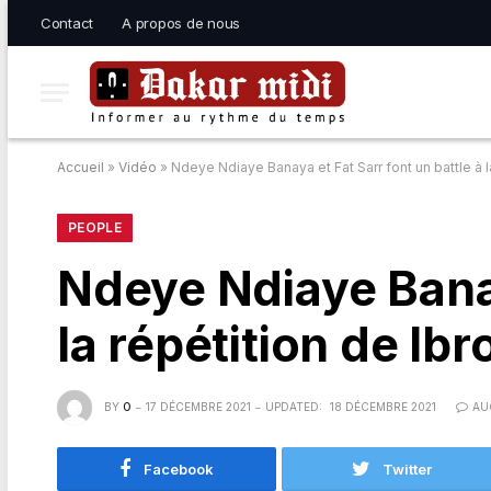
Contact
A propos de nous
Accueil
»
Vidéo
»
Ndeye Ndiaye Banaya et Fat Sarr font un battle à l
PEOPLE
Ndeye Ndiaye Banay
la répétition de Ib
BY
O
17 DÉCEMBRE 2021
UPDATED:
18 DÉCEMBRE 2021
AU
Facebook
Twitter