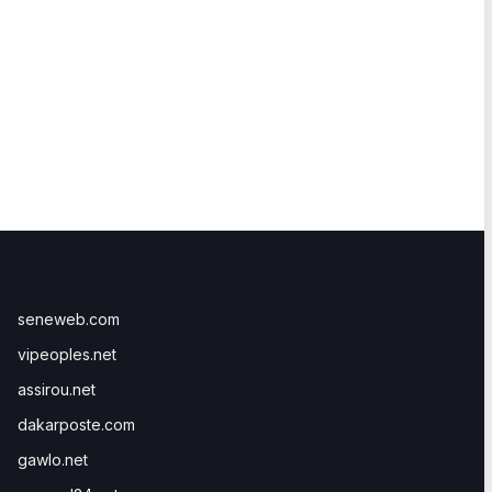
seneweb.com
vipeoples.net
assirou.net
dakarposte.com
gawlo.net