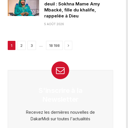
deuil : Sokhna Mame Amy
Mbacké, fille du khalife,
rappelée à Dieu
5 AOÛT 2026
Next
…
1
2
3
18 198
S'inscrire à la
Newsletter
Recevez les dernières nouvelles de
DakarMidi sur toutes l'actualités