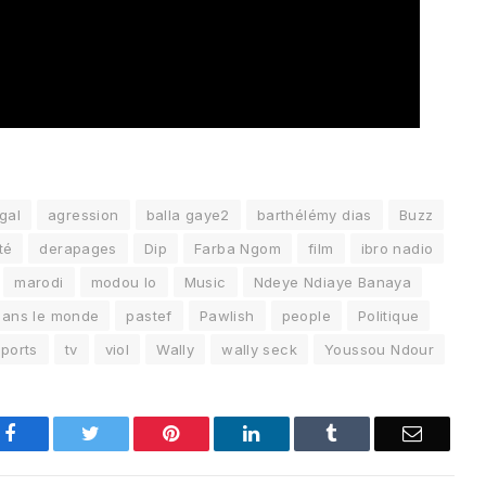
gal
agression
balla gaye2
barthélémy dias
Buzz
té
derapages
Dip
Farba Ngom
film
ibro nadio
marodi
modou lo
Music
Ndeye Ndiaye Banaya
dans le monde
pastef
Pawlish
people
Politique
sports
tv
viol
Wally
wally seck
Youssou Ndour
Facebook
Twitter
Pinterest
LinkedIn
Tumblr
Email