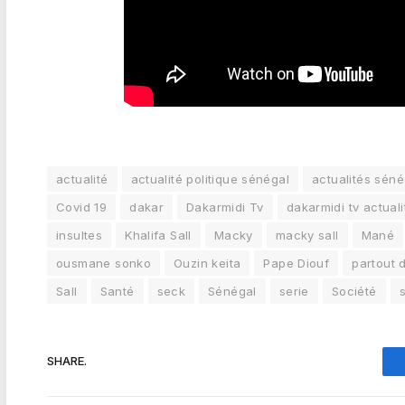
actualité
actualité politique sénégal
actualités séné
Covid 19
dakar
Dakarmidi Tv
dakarmidi tv actuali
insultes
Khalifa Sall
Macky
macky sall
Mané
ousmane sonko
Ouzin keita
Pape Diouf
partout 
Sall
Santé
seck
Sénégal
serie
Société
SHARE.