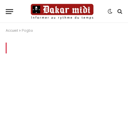
Accueil
»
Pogba
BROWSING:
POGBA