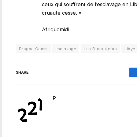
ceux qui souffrent de l’esclavage en Lib
cruauté cesse. »
Afriquemidi
Drogba Gomis
esclavage
Les Footballeurs
Libye
SHARE.
P