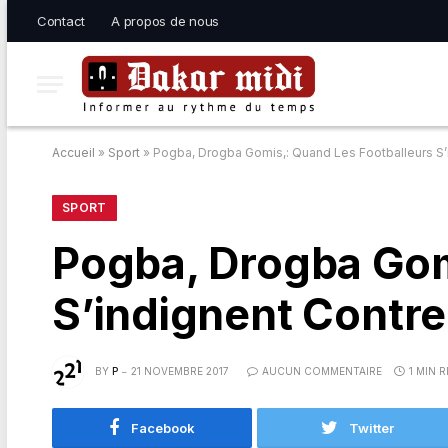
Contact
A propos de nous
Accueil
»
Sport
»
Pogba, Drogba Gomis,: Quand Les Footballeurs S’
SPORT
Pogba, Drogba Gom
S’indignent Contre
BY
P
21 NOVEMBRE 2017
AUCUN COMMENTAIRE
1 MIN 
Facebook
Twitter