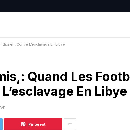
indignent Contre L’esclavage En Libye
is,: Quand Les Footb
 L’esclavage En Libye
READ
Pinterest