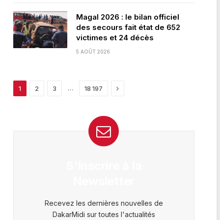
Magal 2026 : le bilan officiel
des secours fait état de 652
victimes et 24 décès
5 AOÛT 2026
Next
…
1
2
3
18 197
S'inscrire à la
Newsletter
Recevez les dernières nouvelles de
DakarMidi sur toutes l'actualités