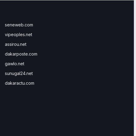
seneweb.com
vipeoples.net
assirou.net
dakarposte.com
gawlo.net
sunugal24.net
dakaractu.com