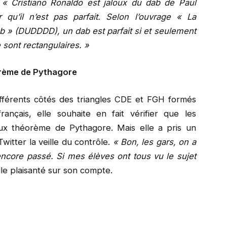
:
« Cristiano Ronaldo est jaloux du dab de Paul
qu’il n’est pas parfait. Selon l’ouvrage « La
ab » (DUDDDD), un dab est parfait si et seulement
e sont rectangulaires. »
éorème de Pythagore
fférents côtés des triangles CDE et FGH formés
rançais, elle souhaite en fait vérifier que les
ux théorème de Pythagore. Mais elle a pris un
witter la veille du contrôle.
« Bon, les gars, on a
 encore passé. Si mes élèves ont tous vu le sujet
elle plaisanté sur son compte.