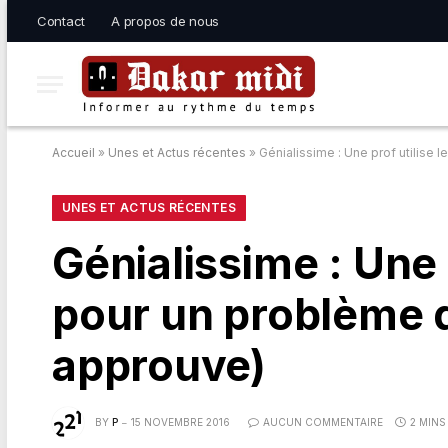
Contact
A propos de nous
Accueil
»
Unes et Actus récentes
»
Génialissime : Une prof utilise
UNES ET ACTUS RÉCENTES
Génialissime : Une 
pour un problème d
approuve)
BY
P
15 NOVEMBRE 2016
AUCUN COMMENTAIRE
2 MINS