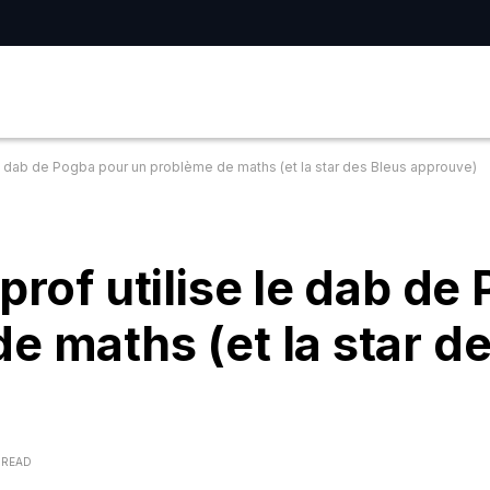
 le dab de Pogba pour un problème de maths (et la star des Bleus approuve)
prof utilise le dab de
e maths (et la star d
 READ