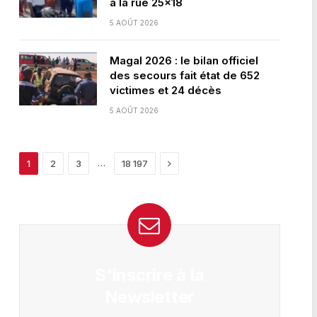
à la rue 25×18
5 AOÛT 2026
Magal 2026 : le bilan officiel
des secours fait état de 652
victimes et 24 décès
5 AOÛT 2026
Next
…
1
2
3
18 197
S'inscrire à la
Newsletter