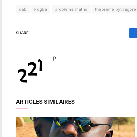
dab
Pogba
problème maths
théorème pythagore
SHARE.
P
ARTICLES SIMILAIRES