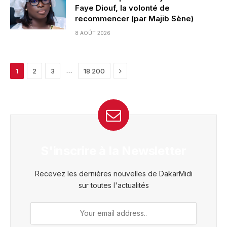
Faye Diouf, la volonté de
recommencer (par Majib Sène)
8 AOÛT 2026
Next
…
1
2
3
18 200
S'inscrire à la Newsletter
Recevez les dernières nouvelles de DakarMidi
sur toutes l'actualités