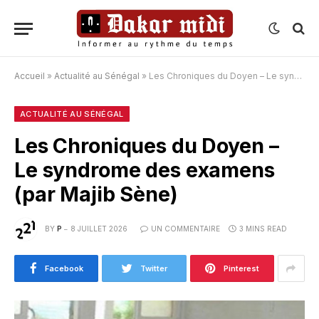
Accueil
»
Actualité au Sénégal
»
Les Chroniques du Doyen – Le syndrome des examens (par Majib Sène)
ACTUALITÉ AU SÉNÉGAL
Les Chroniques du Doyen –
Le syndrome des examens
(par Majib Sène)
BY
P
8 JUILLET 2026
UN COMMENTAIRE
3 MINS READ
Facebook
Twitter
Pinterest