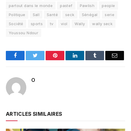
partout dans le monde
pastef
Pawlish
people
Politique
Sall
Santé
seck
Sénégal
serie
Société
sports
tv
viol
Wally
wally seck
Youssou Ndour
Facebook
Twitter
Pinterest
LinkedIn
Tumblr
Email
O
ARTICLES SIMILAIRES