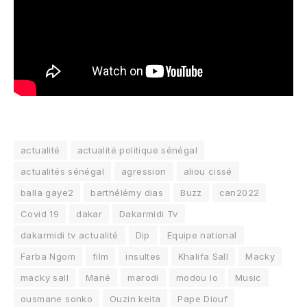
actualité
actualité politique sénégal
actualités sénégal
agression
aliou cissé
balla gaye2
barthélémy dias
Buzz
can2022
Covid 19
dakar
Dakarmidi Tv
dakarmidi tv actualité
Dip
Equipe national
Farba Ngom
film
insultes
Khalifa Sall
Macky
macky sall
Mané
marodi
modou lo
Music
ousmane sonko
Ouzin keita
Pape Diouf