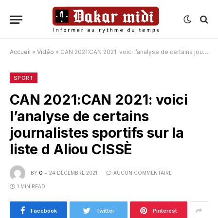
Accueil
»
Vidéo
»
CAN 2021:CAN 2021: voici l’analyse de certains journalistes sportifs sur la liste d Aliou CISSÈ
SPORT
CAN 2021:CAN 2021: voici
l’analyse de certains
journalistes sportifs sur la
liste d Aliou CISSÈ
BY
O
24 DÉCEMBRE 2021
AUCUN COMMENTAIRE
1 MIN READ
Facebook
Twitter
Pinterest