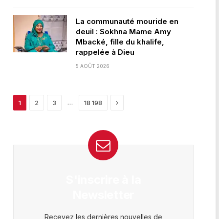
La communauté mouride en
deuil : Sokhna Mame Amy
Mbacké, fille du khalife,
rappelée à Dieu
5 AOÛT 2026
Next
…
1
2
3
18 198
S'inscrire à la
Newsletter
Recevez les dernières nouvelles de