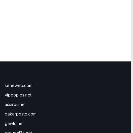
seneweb.com
vipeoples.net
assirou.net
dakarposte.com
gawlo.net
sunugal24.net