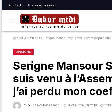
Contact
A propos de nous
Accueil
»
Opinions
»
Serigne Mansour Sy Djamil « C’est depuis que j
OPINIONS
Serigne Mansour Sy
suis venu à l’Asse
j’ai perdu mon coef
BY
O
26 NOVEMBRE 2020
AUCUN COMMENTAIRE
1 MIN