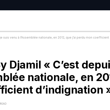
e suis venu à l’Assemblée nationale, en 2012, que j’ai perdu mon coefficient 
 Djamil « C’est depui
mblée nationale, en 20
ficient d’indignation 
 READ