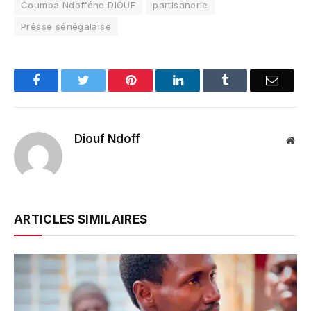
Coumba Ndofféne DIOUF
partisanerie
Présse sénégalaise
Facebook
Twitter
Pinterest
LinkedIn
Tumblr
Email
Diouf Ndoff
Web
ARTICLES SIMILAIRES