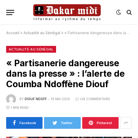
Accueil
»
Actualité au Sénégal
»
« Partisanerie dangereuse dans la presse » : l’alerte de Coumba Ndoffène Diouf
ACTUALITÉ AU SÉNÉGAL
« Partisanerie dangereuse
dans la presse » : l’alerte de
Coumba Ndoffène Diouf
BY
DIOUF NDOFF
19 MAI 2026
UN COMMENTAIRE
1 MIN READ
Facebook
Twitter
Pinterest