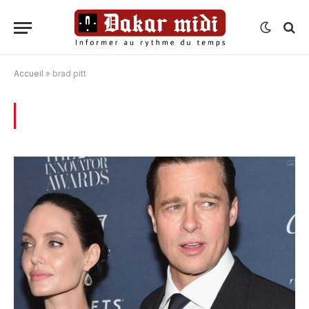
Accueil
»
brad pitt
BROWSING:
BRAD PITT