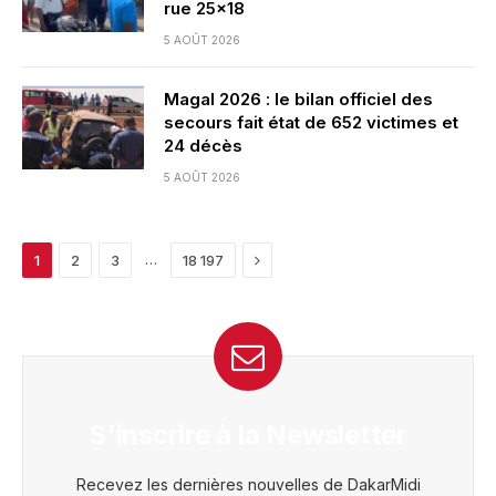
rue 25×18
5 AOÛT 2026
Magal 2026 : le bilan officiel des
secours fait état de 652 victimes et
24 décès
5 AOÛT 2026
Next
…
1
2
3
18 197
S'inscrire à la Newsletter
Recevez les dernières nouvelles de DakarMidi