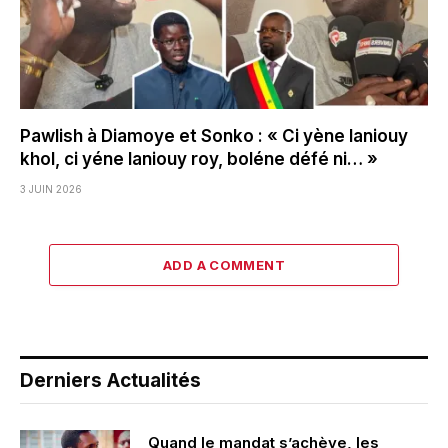
Pawlish à Diamoye et Sonko : « Ci yène laniouy
khol, ci yéne laniouy roy, boléne défé ni… »
3 JUIN 2026
ADD A COMMENT
Derniers Actualités
Quand le mandat s’achève, les