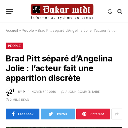
Accueil
»
People
»
Brad Pitt séparé d’Angelina Jolie : l’acteur fait une apparition discrète
PEOPLE
Brad Pitt séparé d’Angelina
Jolie : l’acteur fait une
apparition discrète
BY
P
11 NOVEMBRE 2016
AUCUN COMMENTAIRE
2 MINS READ
Facebook
Twitter
Pinterest