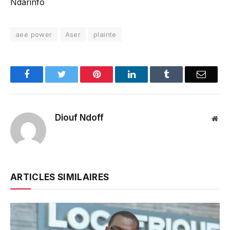
Ndarinfo
aee power
Aser
plainte
Facebook
Twitter
Pinterest
LinkedIn
Tumblr
Email
Diouf Ndoff
Web
ARTICLES SIMILAIRES