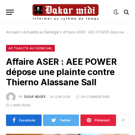
Accueil
»
Actualité au Sénégal
»
Affaire ASER : AEE POWER dépose une plainte contre Thierno Alassane Sall
ACTUALITÉ AU SÉNÉGAL
Affaire ASER : AEE POWER
dépose une plainte contre
Thierno Alassane Sall
BY
DIOUF NDOFF
24 JUIN 2026
UN COMMENTAIRE
2 MINS READ
Facebook
Twitter
Pinterest