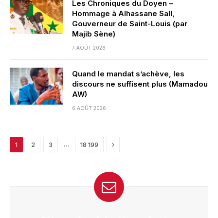
Les Chroniques du Doyen –
Hommage à Alhassane Sall,
Gouverneur de Saint-Louis (par
Majib Sène)
7 AOÛT 2026
Quand le mandat s’achève, les
discours ne suffisent plus (Mamadou
AW)
6 AOÛT 2026
Next
…
1
2
3
18 199