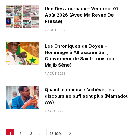
Une Des Journaux – Vendredi 07
Août 2026 (Avec Ma Revue De
Presse)
7 AOÛT 2026
Les Chroniques du Doyen –
Hommage à Alhassane Sall,
Gouverneur de Saint-Louis (par
Majib Sène)
7 AOÛT 2026
Quand le mandat s’achève, les
discours ne suffisent plus (Mamadou
AW)
6 AOÛT 2026
Next
…
1
2
3
18 199