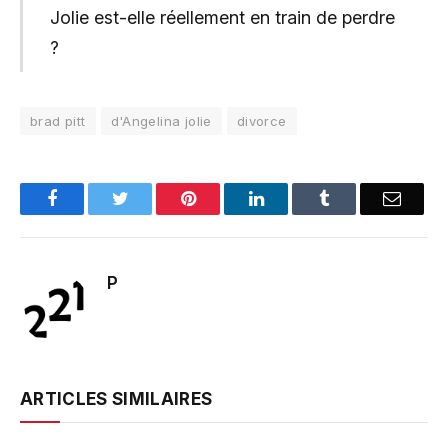
Jolie est-elle réellement en train de perdre
?
brad pitt
d'Angelina jolie
divorce
Facebook
Twitter
Pinterest
LinkedIn
Tumblr
Email
P
ARTICLES SIMILAIRES