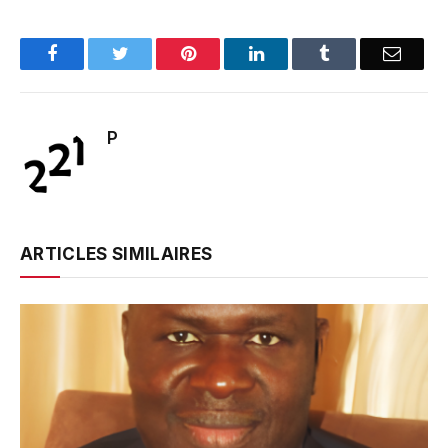
Facebook
Twitter
Pinterest
LinkedIn
Tumblr
Email
P
ARTICLES SIMILAIRES