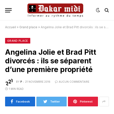
Accueil
»
Grand place
»
Angelina Jolie et Brad Pitt divorcés : ils se séparent d’une première propriété
GRAND PLACE
Angelina Jolie et Brad Pitt
divorcés : ils se séparent
d’une première propriété
BY
P
21 NOVEMBRE 2016
AUCUN COMMENTAIRE
1 MIN READ
Facebook
Twitter
Pinterest