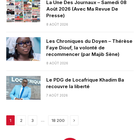
La Une Des Journaux – Samedi 08
Août 2026 (Avec Ma Revue De
Presse)
8 AOÛT 2026
Les Chroniques du Doyen – Thérèse
Faye Diouf, la volonté de
recommencer (par Majib Sène)
8 AOÛT 2026
Le PDG de Locafrique Khadim Ba
recouvre la liberté
7 AOÛT 2026
Next
…
1
2
3
18 200