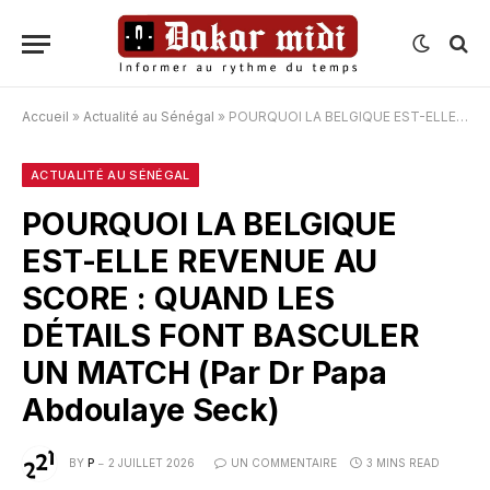
Accueil
»
Actualité au Sénégal
»
POURQUOI LA BELGIQUE EST-ELLE REVENUE AU SCORE : QUAND LES DÉTAILS FONT BASCULER UN MATCH (Par Dr Papa Abdoulaye Seck)
ACTUALITÉ AU SÉNÉGAL
POURQUOI LA BELGIQUE
EST-ELLE REVENUE AU
SCORE : QUAND LES
DÉTAILS FONT BASCULER
UN MATCH (Par Dr Papa
Abdoulaye Seck)
BY
P
2 JUILLET 2026
UN COMMENTAIRE
3 MINS READ