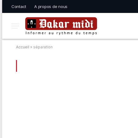
Contact
A propos de nous
Accueil
»
séparation
BROWSING:
SÉPARATION