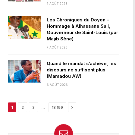
7 AOÛT 2026
Les Chroniques du Doyen –
Hommage à Alhassane Sall,
Gouverneur de Saint-Louis (par
Majib Sène)
7 AOÛT 2026
Quand le mandat s’achève, les
discours ne suffisent plus
(Mamadou AW)
6 AOÛT 2026
Next
…
1
2
3
18 199