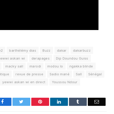
e2
barthélémy dias
Buzz
dakar
dakarbuzz
yewwi askan wi
derapages
Dip Doundou Guiss
macky sall
marodi
modou lo
ngakka blinde
itique
revue de presse
Sadio mané
Sall
Sénégal
yewwi askan wi en direct
Youssou Ndour
Facebook
Twitter
Pinterest
LinkedIn
Tumblr
Email