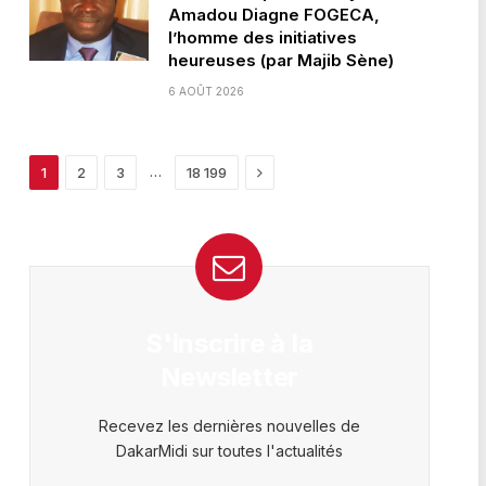
Amadou Diagne FOGECA,
l’homme des initiatives
heureuses (par Majib Sène)
6 AOÛT 2026
Next
…
1
2
3
18 199
S'inscrire à la
Newsletter
Recevez les dernières nouvelles de
DakarMidi sur toutes l'actualités