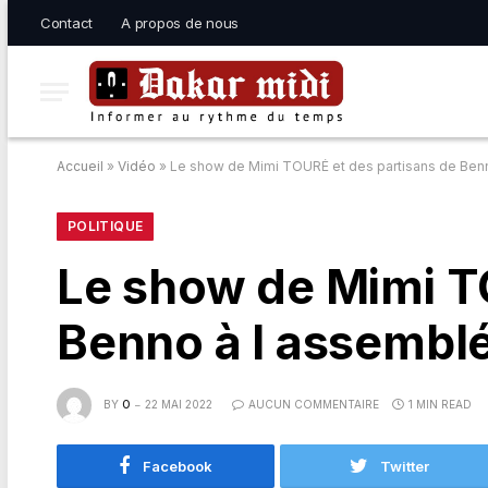
Contact
A propos de nous
Accueil
»
Vidéo
»
Le show de Mimi TOURÉ et des partisans de Ben
POLITIQUE
Le show de Mimi T
Benno à l assembl
BY
O
22 MAI 2022
AUCUN COMMENTAIRE
1 MIN READ
Facebook
Twitter