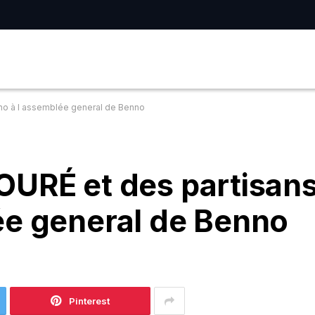
no à l assemblée general de Benno
OURÉ et des partisan
ée general de Benno
Pinterest