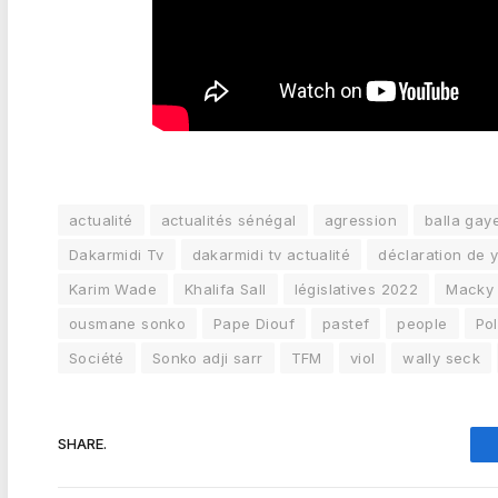
actualité
actualités sénégal
agression
balla gay
Dakarmidi Tv
dakarmidi tv actualité
déclaration de 
Karim Wade
Khalifa Sall
législatives 2022
Macky
ousmane sonko
Pape Diouf
pastef
people
Pol
Société
Sonko adji sarr
TFM
viol
wally seck
SHARE.