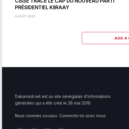
CISSÉ TRACE LE CAP DU NOUVEAU PARTI
PRÉSIDENTIEL KIIRAAY
4 AOÛT 2026
ADD A
Dakarmidi.net est un site sénégalais d’informations
générales qui a été créé le 28 mai 2016.
Nous sommes sociaux. Connecte-toi avec nous: