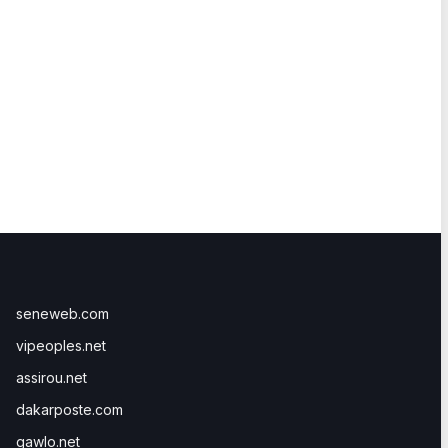
seneweb.com
vipeoples.net
assirou.net
dakarposte.com
gawlo.net