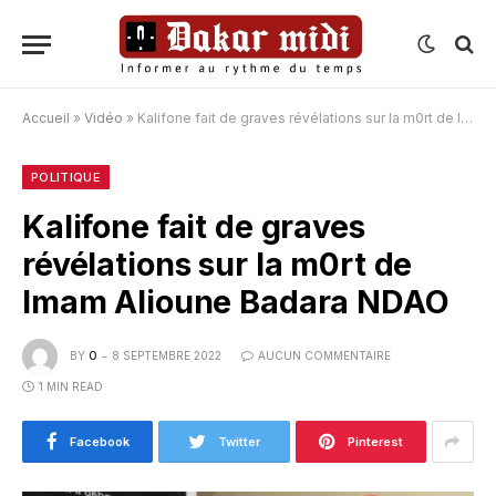
Accueil
»
Vidéo
»
Kalifone fait de graves révélations sur la m0rt de Imam Alioune Badara NDAO
POLITIQUE
Kalifone fait de graves
révélations sur la m0rt de
Imam Alioune Badara NDAO
BY
O
8 SEPTEMBRE 2022
AUCUN COMMENTAIRE
1 MIN READ
Facebook
Twitter
Pinterest