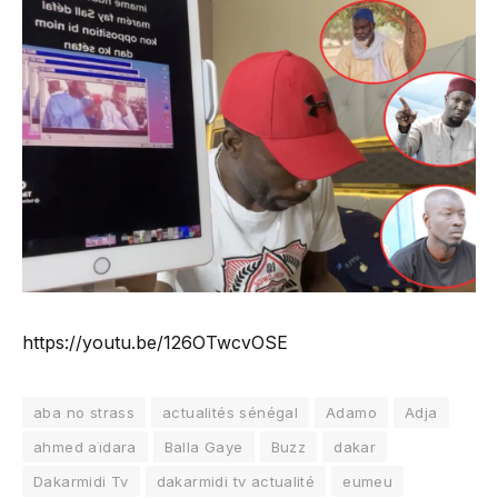
https://youtu.be/126OTwcvOSE
aba no strass
actualités sénégal
Adamo
Adja
ahmed aïdara
Balla Gaye
Buzz
dakar
Dakarmidi Tv
dakarmidi tv actualité
eumeu