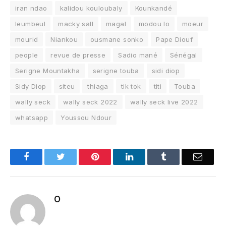
iran ndao
kalidou kouloubaly
Kounkandé
leumbeul
macky sall
magal
modou lo
moeur
mourid
Niankou
ousmane sonko
Pape Diouf
people
revue de presse
Sadio mané
Sénégal
Serigne Mountakha
serigne touba
sidi diop
Sidy Diop
siteu
thiaga
tik tok
titi
Touba
wally seck
wally seck 2022
wally seck live 2022
whatsapp
Youssou Ndour
Facebook
Twitter
Pinterest
LinkedIn
Tumblr
Email
O