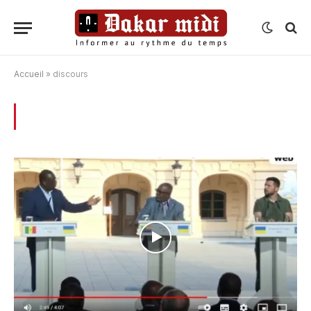
Accueil
»
discours
BROWSING:
DISCOURS