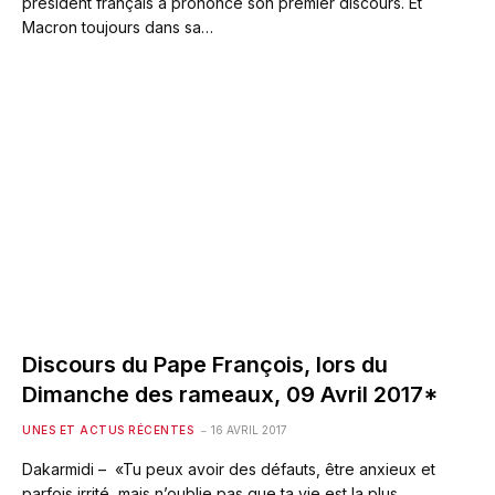
président français a prononcé son premier discours. Et
Macron toujours dans sa…
Discours du Pape François, lors du
Dimanche des rameaux, 09 Avril 2017*
UNES ET ACTUS RÉCENTES
16 AVRIL 2017
Dakarmidi – «Tu peux avoir des défauts, être anxieux et
parfois irrité, mais n’oublie pas que ta vie est la plus…