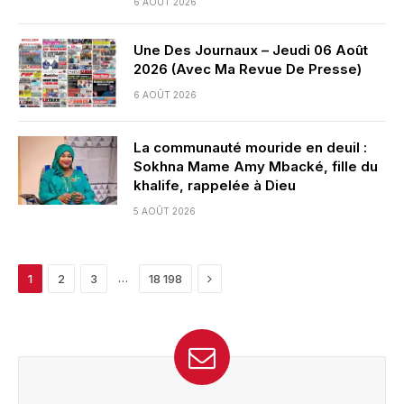
6 AOÛT 2026
Une Des Journaux – Jeudi 06 Août
2026 (Avec Ma Revue De Presse)
6 AOÛT 2026
La communauté mouride en deuil :
Sokhna Mame Amy Mbacké, fille du
khalife, rappelée à Dieu
5 AOÛT 2026
Next
…
1
2
3
18 198