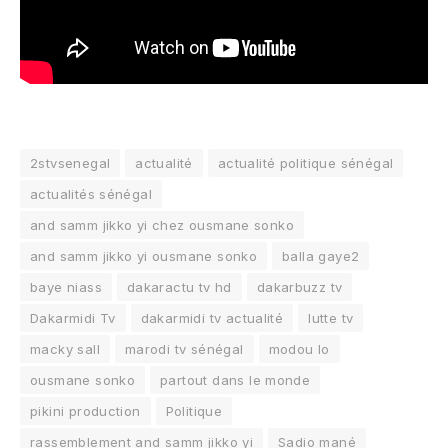
2stvsenegal
actualité
actualité politique sénégal
actualités sénégal
and samm jikko yi chez ousmane sonko
and samm jikko yi ousmane sonko
balla gaye2
baye niass
dakaractu tv hd
dakarbuzz tv
Dakarmidi Tv
dakarmidi tv actualité
lutte tv
macky sall
marodi tv sénégal
modou lo
ousmane sonko
partout dans le monde
pikini production
Politique
rassemblement and samm jikko yi
Sadio mané