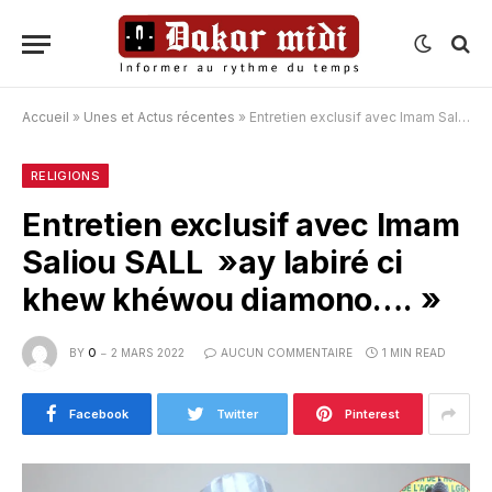
Accueil
»
Unes et Actus récentes
»
Entretien exclusif avec Imam Saliou SALL »ay labiré ci khew khéwou diamono…. »
RELIGIONS
Entretien exclusif avec Imam
Saliou SALL »ay labiré ci
khew khéwou diamono…. »
BY
O
2 MARS 2022
AUCUN COMMENTAIRE
1 MIN READ
Facebook
Twitter
Pinterest