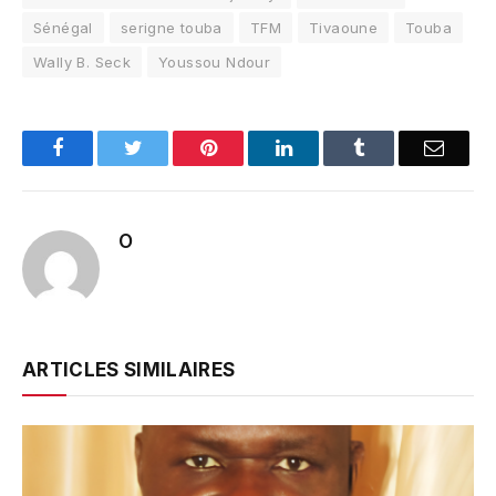
Sénégal
serigne touba
TFM
Tivaoune
Touba
Wally B. Seck
Youssou Ndour
Facebook
Twitter
Pinterest
LinkedIn
Tumblr
Email
O
ARTICLES SIMILAIRES