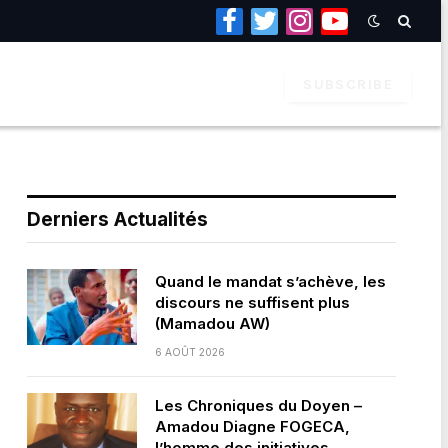
Facebook
Twitter
Instagram
YouTube
SUBSCRIBE
Derniers Actualités
Quand le mandat s’achève, les
discours ne suffisent plus
(Mamadou AW)
6 AOÛT 2026
Les Chroniques du Doyen –
Amadou Diagne FOGECA,
l’homme des initiatives