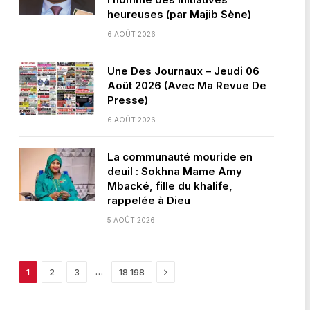
heureuses (par Majib Sène)
6 AOÛT 2026
Une Des Journaux – Jeudi 06
Août 2026 (Avec Ma Revue De
Presse)
6 AOÛT 2026
La communauté mouride en
deuil : Sokhna Mame Amy
Mbacké, fille du khalife,
rappelée à Dieu
5 AOÛT 2026
Next
…
1
2
3
18 198