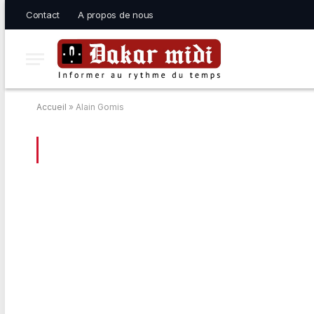
Contact
A propos de nous
Accueil
»
Alain Gomis
BROWSING:
ALAIN GOMIS