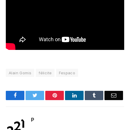
Alain Gomis
félicite
Fespaco
Facebook
Twitter
Pinterest
LinkedIn
Tumblr
Email
P