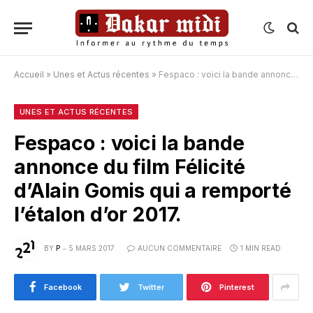
Accueil
»
Unes et Actus récentes
»
Fespaco : voici la bande annonce du film Félicité d’Alain Gomis qui a remporté l’étalon d’or 2017.
UNES ET ACTUS RÉCENTES
Fespaco : voici la bande
annonce du film Félicité
d’Alain Gomis qui a remporté
l’étalon d’or 2017.
BY
P
5 MARS 2017
AUCUN COMMENTAIRE
1 MIN READ
Facebook
Twitter
Pinterest