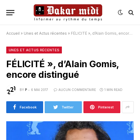
Accueil
»
Unes et Actus récentes
»
FÉLICITÉ », d’Alain Gomis, encore distingué
UNES ET ACTUS RÉCENTES
FÉLICITÉ », d’Alain Gomis,
encore distingué
BY
P
6 MAI 2017
AUCUN COMMENTAIRE
1 MIN READ
Facebook
Twitter
Pinterest