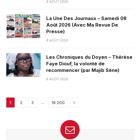
8 AOÛT 2026
La Une Des Journaux – Samedi 08
Août 2026 (Avec Ma Revue De
Presse)
8 AOÛT 2026
Les Chroniques du Doyen – Thérèse
Faye Diouf, la volonté de
recommencer (par Majib Sène)
8 AOÛT 2026
Next
…
1
2
3
18 200