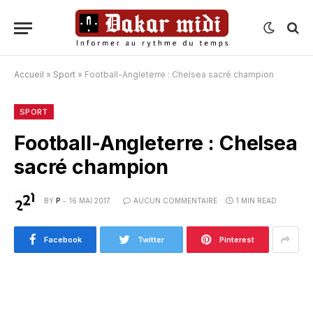
Accueil
»
Sport
»
Football-Angleterre : Chelsea sacré champion
SPORT
Football-Angleterre : Chelsea
sacré champion
BY
P
16 MAI 2017
AUCUN COMMENTAIRE
1 MIN READ
Facebook
Twitter
Pinterest