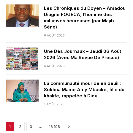
Les Chroniques du Doyen – Amadou
Diagne FOGECA, l’homme des
initiatives heureuses (par Majib
Sène)
6 AOÛT 2026
Une Des Journaux – Jeudi 06 Août
2026 (Avec Ma Revue De Presse)
6 AOÛT 2026
La communauté mouride en deuil :
Sokhna Mame Amy Mbacké, fille du
khalife, rappelée à Dieu
5 AOÛT 2026
Next
…
1
2
3
18 198