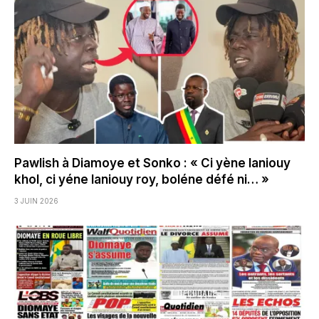
Pawlish à Diamoye et Sonko : « Ci yène laniouy
khol, ci yéne laniouy roy, boléne défé ni… »
3 JUIN 2026