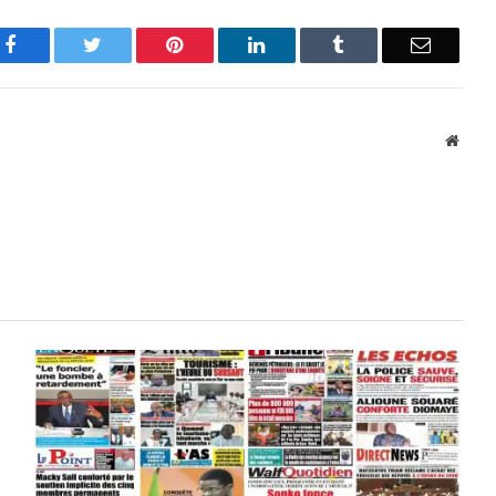
Facebook
Twitter
Pinterest
LinkedIn
Tumblr
Email
Websi