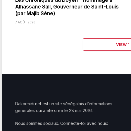
Alhassane Sall, Gouverneur de Saint-Louis
(par Majib Sène)
7 AOÛT 2026
VIEW 
Dakarmidi.net est un site sénégalais d’informations
générales qui a été créé le 28 mai 2016.
Nous sommes sociaux. Connecte-toi avec nous: