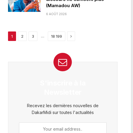
(Mamadou AW)
6 AOÛT 2026
Next
…
1
2
3
18 199
S'inscrire à la
Newsletter
Recevez les dernières nouvelles de
DakarMidi sur toutes l'actualités