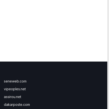
seneweb.com
vipeoples.net
assirou.net
dakarposte.com