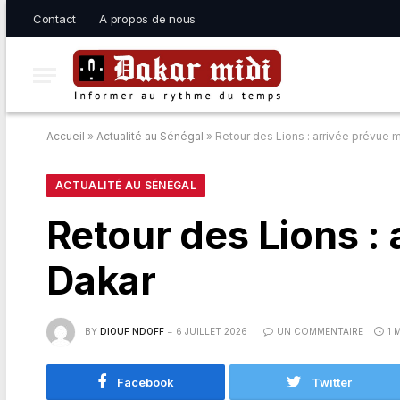
Contact
A propos de nous
Accueil
»
Actualité au Sénégal
»
Retour des Lions : arrivée prévue m
ACTUALITÉ AU SÉNÉGAL
Retour des Lions : 
Dakar
BY
DIOUF NDOFF
6 JUILLET 2026
UN COMMENTAIRE
1 
Facebook
Twitter