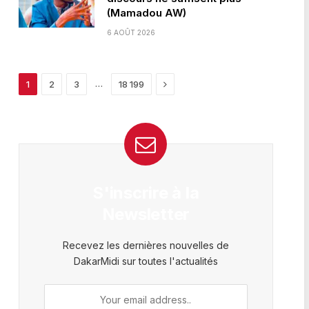
(Mamadou AW)
6 AOÛT 2026
Next
…
1
2
3
18 199
S'inscrire à la
Newsletter
Recevez les dernières nouvelles de
DakarMidi sur toutes l'actualités