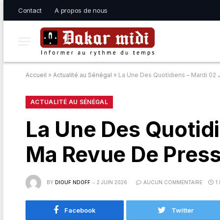
Contact
A propos de nous
Accueil
»
Actualité au Sénégal
»
La Une Des Quotidiens – Mardi 02 
ACTUALITÉ AU SÉNÉGAL
La Une Des Quotidi
Ma Revue De Press
BY
DIOUF NDOFF
2 JUIN 2026
AUCUN COMMENTAIRE
1
Facebook
Twitter