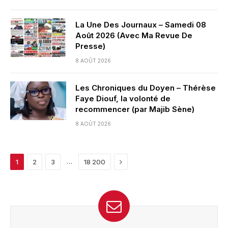
La Une Des Journaux – Samedi 08
Août 2026 (Avec Ma Revue De
Presse)
8 AOÛT 2026
Les Chroniques du Doyen – Thérèse
Faye Diouf, la volonté de
recommencer (par Majib Sène)
8 AOÛT 2026
Next
…
1
2
3
18 200