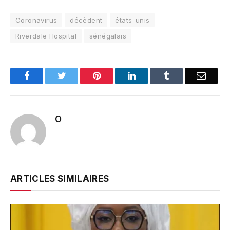
Coronavirus
décèdent
états-unis
Riverdale Hospital
sénégalais
Facebook
Twitter
Pinterest
LinkedIn
Tumblr
Email
O
ARTICLES SIMILAIRES