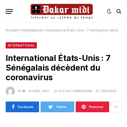
Accueil
»
International
»
International États-Unis : 7 Sénégalais décèdent du coronavirus
INTERNATIONAL
International États-Unis : 7
Sénégalais décèdent du
coronavirus
BY
O
10 AVRIL 2020
AUCUN COMMENTAIRE
1 MIN READ
Facebook
Twitter
Pinterest