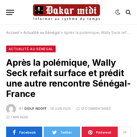
Accueil
»
Actualité au Sénégal
»
Après la polémique, Wally Seck refait surface et prédit une autre rencontre Sénégal-France
ACTUALITÉ AU SÉNÉGAL
Après la polémique, Wally
Seck refait surface et prédit
une autre rencontre Sénégal-
France
BY
DIOUF NDOFF
18 JUIN 2026
12 COMMENTAIRES
1 MIN READ
Facebook
Twitter
Pinterest