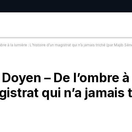
 à la lumière : L’histoire d’un magistrat qui n’a jamais triché (par Majib Sèn
Doyen – De l’ombre à 
gistrat qui n’a jamais 