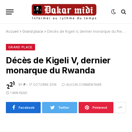
Accueil
»
Grand place
»
Décès de Kigeli V, dernier monarque du Rwanda
GRAND PLACE
Décès de Kigeli V, dernier
monarque du Rwanda
BY
P
17 OCTOBRE 2016
AUCUN COMMENTAIRE
1 MIN READ
Facebook
Twitter
Pinterest