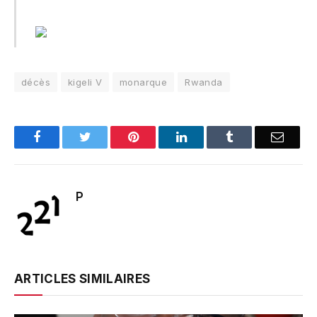
décès
kigeli V
monarque
Rwanda
Facebook
Twitter
Pinterest
LinkedIn
Tumblr
Email
P
ARTICLES SIMILAIRES