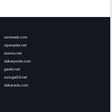
seneweb.com
vipeoples.net
assirou.net
dakarposte.com
gawlo.net
sunugal24.net
dakaractu.com