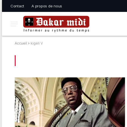
Contact
A propos de nous
Accueil
»
kigeli V
BROWSING:
KIGELI V