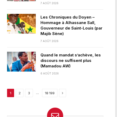
7 AOÛT 2026
Les Chroniques du Doyen –
Hommage à Alhassane Sall,
Gouverneur de Saint-Louis (par
Majib Sène)
7 AOÛT 2026
Quand le mandat s’achève, les
discours ne suffisent plus
(Mamadou AW)
6 AOÛT 2026
Next
…
1
2
3
18 199