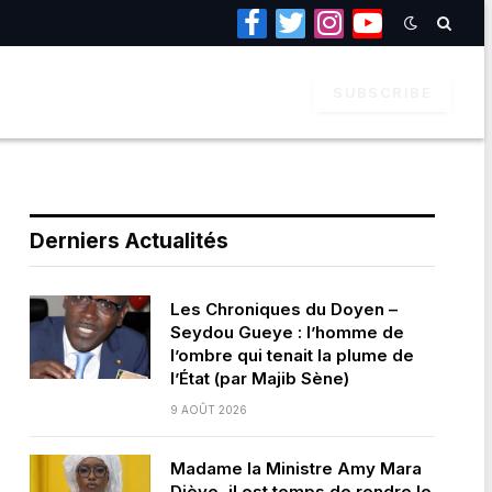
Facebook
Twitter
Instagram
YouTube
SUBSCRIBE
Derniers Actualités
Les Chroniques du Doyen –
Seydou Gueye : l’homme de
l’ombre qui tenait la plume de
l’État (par Majib Sène)
9 AOÛT 2026
Madame la Ministre Amy Mara
Dièye, il est temps de rendre le