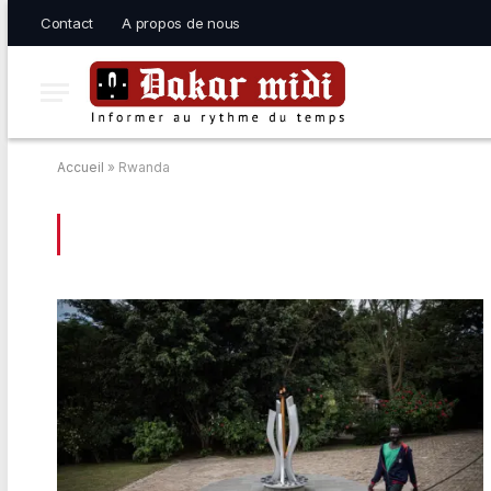
Contact
A propos de nous
Accueil
»
Rwanda
BROWSING:
RWANDA