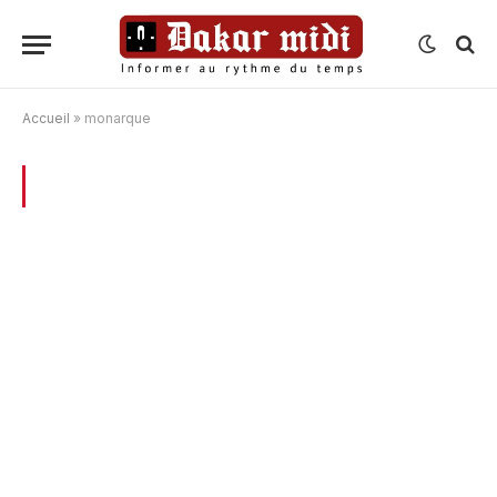
Accueil
»
monarque
BROWSING:
MONARQUE