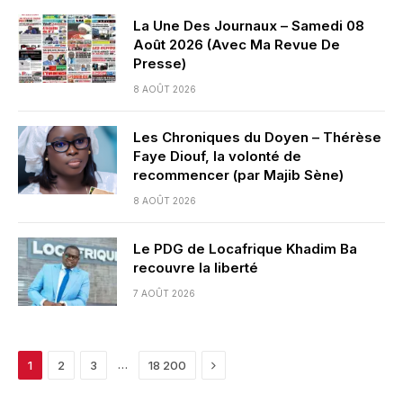
La Une Des Journaux – Samedi 08
Août 2026 (Avec Ma Revue De
Presse)
8 AOÛT 2026
Les Chroniques du Doyen – Thérèse
Faye Diouf, la volonté de
recommencer (par Majib Sène)
8 AOÛT 2026
Le PDG de Locafrique Khadim Ba
recouvre la liberté
7 AOÛT 2026
Next
…
1
2
3
18 200