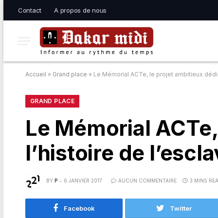
Contact
A propos de nous
Accueil
»
Grand place
»
Le Mémorial ACTe, le projet ambitieux dédié
GRAND PLACE
Le Mémorial ACTe, 
l’histoire de l’escl
BY
P
6 JANVIER 2017
AUCUN COMMENTAIRE
3 MINS RE
Facebook
Twitter