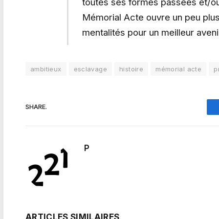
toutes ses formes passées et/o
Mémorial Acte ouvre un peu plus
mentalités pour un meilleur aven
ambitieux
esclavage
histoire
mémorial acte
p
SHARE.
P
ARTICLES SIMILAIRES