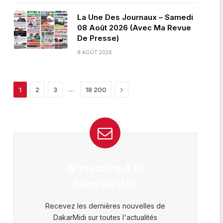
La Une Des Journaux – Samedi
08 Août 2026 (Avec Ma Revue
De Presse)
8 AOÛT 2026
Next
…
1
2
3
18 200
S'inscrire à la
Newsletter
Recevez les dernières nouvelles de
DakarMidi sur toutes l'actualités