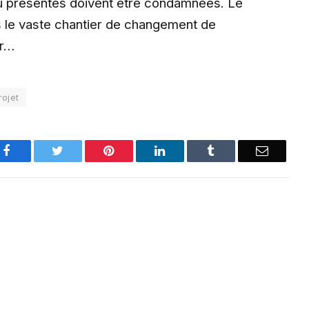
u présentes doivent être condamnées. Le
 le vaste chantier de changement de
ir…
rojet
Facebook
Twitter
Pinterest
LinkedIn
Tumblr
Email