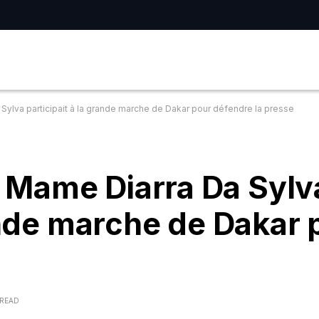
a Sylva participait à la grande marche de Dakar pour défendre la presse
s, Mame Diarra Da Sylv
rande marche de Dakar 
 READ