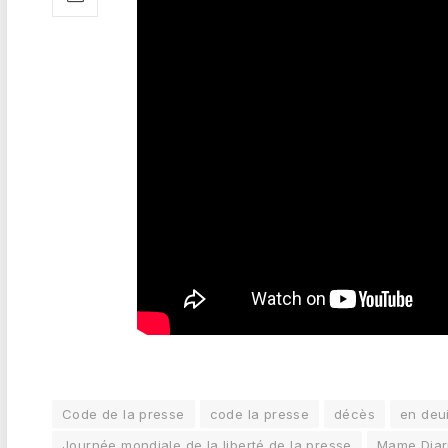
Code de la presse
code la presse
décès
en deui
Journée mondiale de la liberté de la presse
Mame Diarr