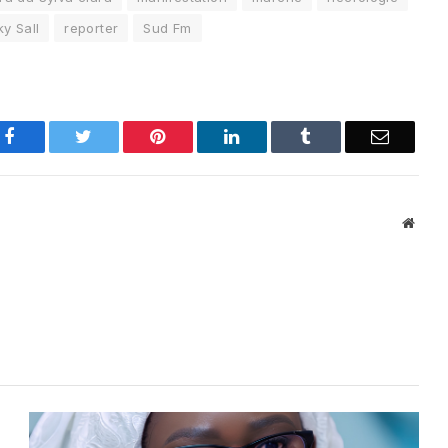
y Sall
reporter
Sud Fm
Facebook
Twitter
Pinterest
LinkedIn
Tumblr
Email
Websi