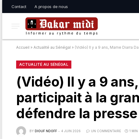
Contact
A propos de nous
Accueil
»
Actualité au Sénégal
»
(Vidéo) Il y a 9 ans, Mame Diarra D
ACTUALITÉ AU SÉNÉGAL
(Vidéo) Il y a 9 an
participait à la g
défendre la presse
BY
DIOUF NDOFF
4 JUIN 2026
UN COMMENTAIRE
1 MIN