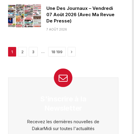
Une Des Journaux – Vendredi
07 Août 2026 (Avec Ma Revue
De Presse)
7 AOÛT 2026
Next
…
1
2
3
18 199
S'inscrire à la
Newsletter
Recevez les dernières nouvelles de
DakarMidi sur toutes l'actualités