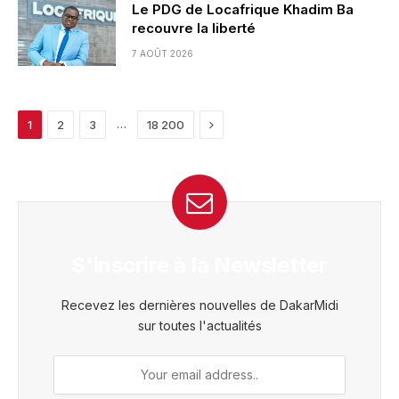
Le PDG de Locafrique Khadim Ba
recouvre la liberté
7 AOÛT 2026
Next
…
1
2
3
18 200
S'inscrire à la Newsletter
Recevez les dernières nouvelles de DakarMidi
sur toutes l'actualités