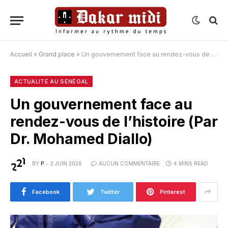
Accueil
»
Grand place
»
Un gouvernement face au rendez-vous de l’histoire (Par Dr. Mohamed Diallo)
ACTUALITÉ AU SÉNÉGAL
Un gouvernement face au
rendez-vous de l’histoire (Par
Dr. Mohamed Diallo)
BY
P
2 JUIN 2026
AUCUN COMMENTAIRE
4 MINS READ
Facebook
Twitter
Pinterest